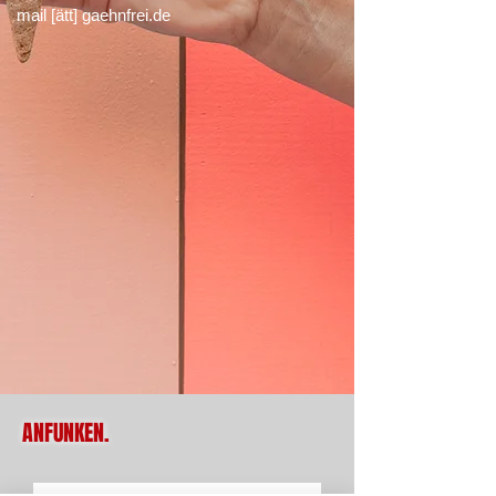
mail [ätt] gaehnfrei.de
ANFUNKEN.