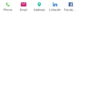
Phone
Email
Address
Linkedin
Facebook
Senden
GÄHNFREI
Inhaber: Volker Neumann