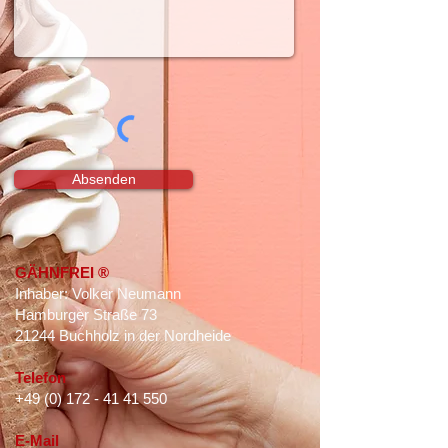
Absenden
GÄHNFREI ®
Inhaber: Volker Neumann
Hamburger Straße 73
21244 Buchholz in der Nordheide
Telefon
+49 (0) 172 - 41 41 550
E-Mail