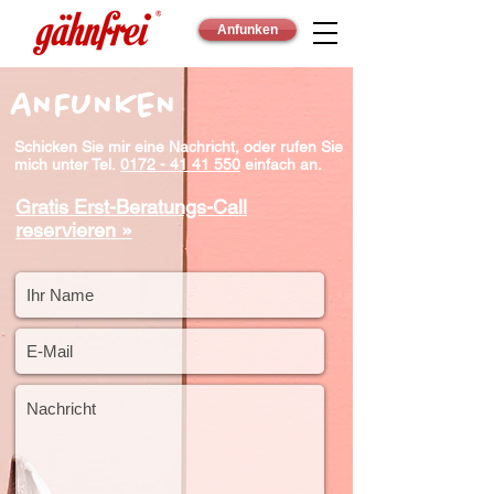
Anfunken
ANFUNKEN
Schicken Sie mir eine Nachricht, oder rufen Sie
mich unter Tel.
0172 - 41 41 550
einfach an.
Gratis Erst-Beratungs-Call
reservieren »